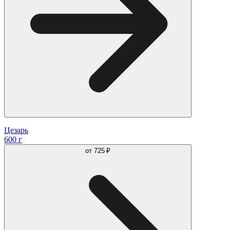
Цезарь
600 г
от
725 ₽