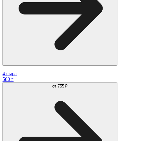
4 сыра
580 г
от
755 ₽