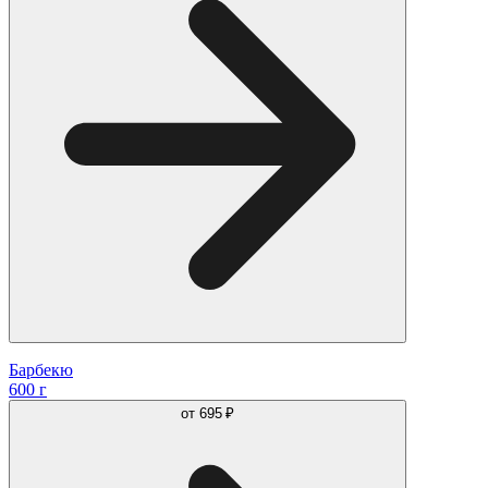
Барбекю
600 г
от
695 ₽