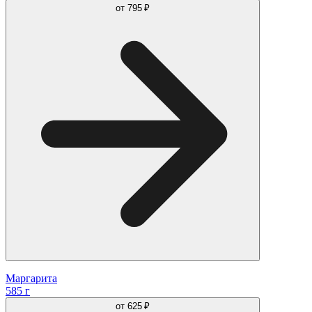
от
795 ₽
Маргарита
585 г
от
625 ₽