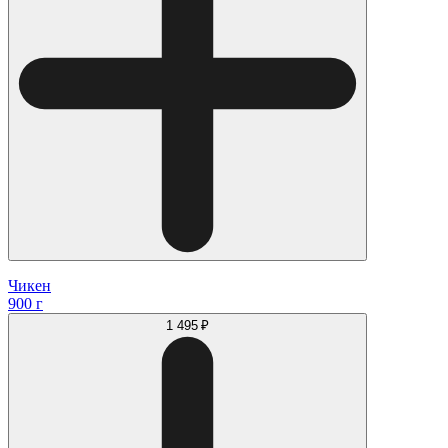
Чикен
900 г
1 495 ₽