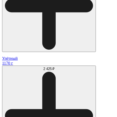
Улётный
1170 г
2 425 ₽