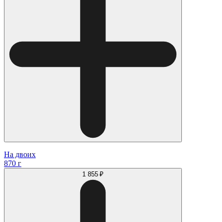
На двоих
870 г
1 855 ₽