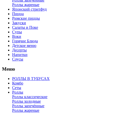
Роллы запечённые
Роллы жареные
Японский стритфуд
Пицца
Римские пиццы
Закуски
Салаты и Поке
Супы
Воки
Горячие Блюда
Детское меню
Десерты
Напитки
Соусы
Меню
РОЛЛЫ В ТУБУСАХ
Комбо
Сеты
Роллы
Роллы классические
Роллы холодные
Роллы запечённые
Роллы жареные