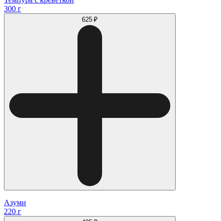
300 г
625 ₽
Азуми
220 г