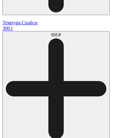
Темпура Спайси
300 г
555 ₽